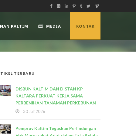
UNAN KALTIM
MEDIA
KONTAK
TIKEL TERBARU
DISBUN KALTIM DAN DISTAN KP
KALTARA PERKUAT KERJA SAMA
PERBENIHAN TANAMAN PERKEBUNAN
30 Juli 2026
Pemprov Kaltim Tegaskan Perlindungan
Hak Masyarakat Adat dalam Tata Kelola