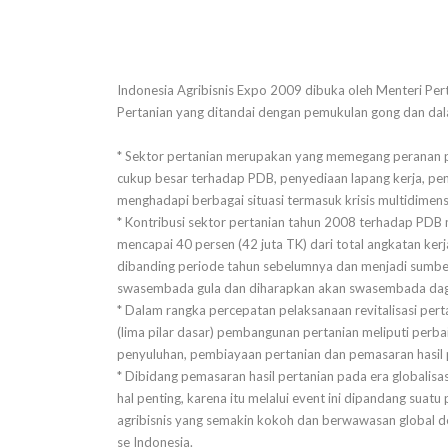
Indonesia Agribisnis Expo 2009 dibuka oleh Menteri Per
Pertanian yang ditandai dengan pemukulan gong dan da
* Sektor pertanian merupakan yang memegang peranan p
cukup besar terhadap PDB, penyediaan lapang kerja, pe
menghadapi berbagai situasi termasuk krisis multidimensi 
* Kontribusi sektor pertanian tahun 2008 terhadap PDB 
mencapai 40 persen (42 juta TK) dari total angkatan kerj
dibanding periode tahun sebelumnya dan menjadi sumb
swasembada gula dan diharapkan akan swasembada dag
* Dalam rangka percepatan pelaksanaan revitalisasi pe
(lima pilar dasar) pembangunan pertanian meliputi perba
penyuluhan, pembiayaan pertanian dan pemasaran hasil 
* Dibidang pemasaran hasil pertanian pada era globalis
hal penting, karena itu melalui event ini dipandang suat
agribisnis yang semakin kokoh dan berwawasan global 
se Indonesia.