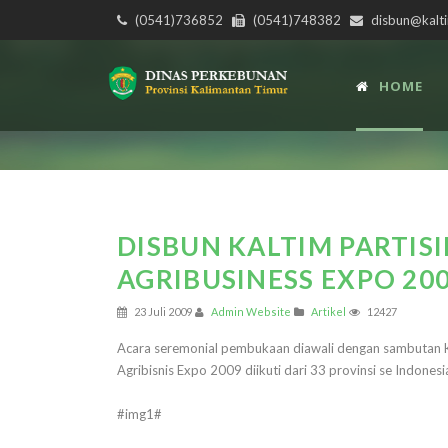
(0541)736852
(0541)748382
disbun@kalti
HOME
DISBUN KALTIM PARTIS
AGRIBUSINESS EXPO 20
23 Juli 2009
Admin Website
Artikel
12427
Acara seremonial pembukaan diawali dengan sambutan 
Agribisnis Expo 2009 diikuti dari 33 provinsi se Indones
#img1#