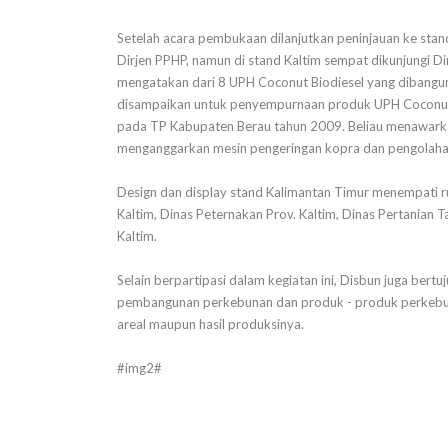
Setelah acara pembukaan dilanjutkan peninjauan ke stand
Dirjen PPHP, namun di stand Kaltim sempat dikunjungi Dir
mengatakan dari 8 UPH Coconut Biodiesel yang dibangun h
disampaikan untuk penyempurnaan produk UPH Coconut B
pada TP Kabupaten Berau tahun 2009. Beliau menawarka
menganggarkan mesin pengeringan kopra dan pengolahan
Design dan display stand Kalimantan Timur menempati ru
Kaltim, Dinas Peternakan Prov. Kaltim, Dinas Pertanian
Kaltim.
Selain berpartipasi dalam kegiatan ini, Disbun juga ber
pembangunan perkebunan dan produk - produk perkebuna
areal maupun hasil produksinya.
#img2#