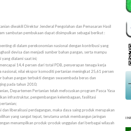
tanian diwakili Direktur Jenderal Pengolahan dan Pemasaran Hasil
lam sambutan pembukaan dapat disimpulkan sebagai berikut :
enting di dalam perekonomian nasional dengan kontribusi yang
nghasil devisa dan menjadi sumber bahan pangan, serta mampu
yang dialami saat ini;
mencapai 14,4 persen dari total PDB, penyerapan tenaga kerja
a nasional, nilai ekspor komoditi pertanian meningkat 25,61 persen
er bahan pangan terbukti dengan swasembada beras dan
ing pada tahun 2010;
rtanian, Departemen Pertanian telah mefocuskan program Pasca Yasa
ikan infrastruktur, pengembangan kelembagaan, fasilitasi
pertanian;
asi dan liberalisasi perdagangan, maka daya saing produk merupakan
u pilihan yang sangat tepat, terutama untuk membangun jaringan
IN
dengan menampilkan produk-produk unggulan dari berbagai wilayah