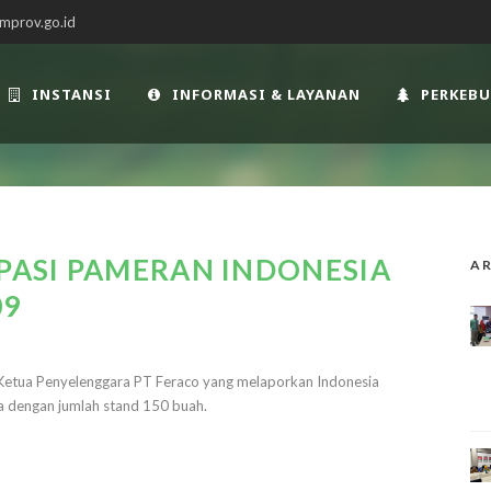
mprov.go.id
INSTANSI
INFORMASI & LAYANAN
PERKEB
IPASI PAMERAN INDONESIA
AR
09
Ketua Penyelenggara PT Feraco yang melaporkan Indonesia
ia dengan jumlah stand 150 buah.