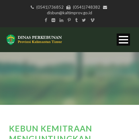
(0541)736852
(0541)748382
disbun@kaltimprov.go.id
KEBUN KEMITRAAN
MENGUNTUNGKAN