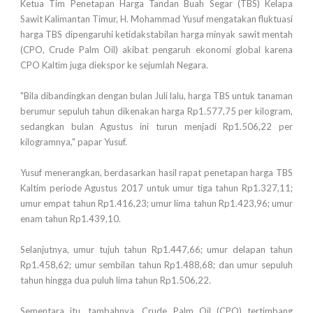
Ketua Tim Penetapan Harga Tandan Buah Segar (TBS) Kelapa
Sawit Kalimantan Timur, H. Mohammad Yusuf mengatakan fluktuasi
harga TBS dipengaruhi ketidakstabilan harga minyak sawit mentah
(CPO, Crude Palm Oil) akibat pengaruh ekonomi global karena
CPO Kaltim juga diekspor ke sejumlah Negara.
"Bila dibandingkan dengan bulan Juli lalu, harga TBS untuk tanaman
berumur sepuluh tahun dikenakan harga Rp1.577,75 per kilogram,
sedangkan bulan Agustus ini turun menjadi Rp1.506,22 per
kilogramnya," papar Yusuf.
Yusuf menerangkan, berdasarkan hasil rapat penetapan harga TBS
Kaltim periode Agustus 2017 untuk umur tiga tahun Rp1.327,11;
umur empat tahun Rp1.416,23; umur lima tahun Rp1.423,96; umur
enam tahun Rp1.439,10.
Selanjutnya, umur tujuh tahun Rp1.447,66; umur delapan tahun
Rp1.458,62; umur sembilan tahun Rp1.488,68; dan umur sepuluh
tahun hingga dua puluh lima tahun Rp1.506,22.
Sementara itu, tambahnya, Crude Palm Oil (CPO) tertimbang