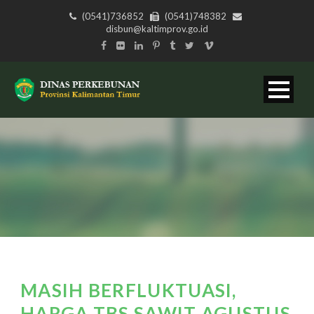
(0541)736852
(0541)748382
disbun@kaltimprov.go.id
MASIH BERFLUKTUASI,
HARGA TBS SAWIT AGUSTUS