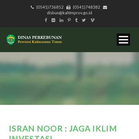
(0541)736852
(0541)748382
disbun@kaltimprov.go.id
ISRAN NOOR : JAGA IKLIM
INVESTASI