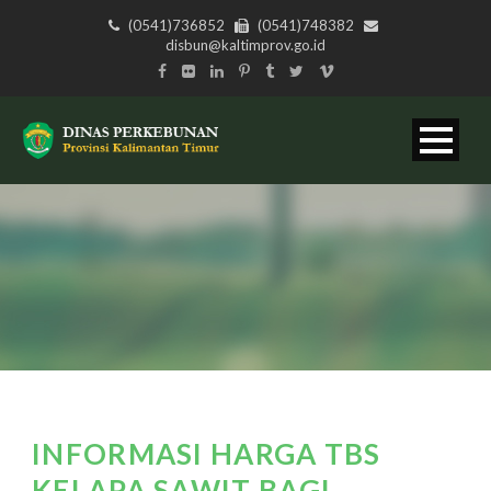
(0541)736852
(0541)748382
disbun@kaltimprov.go.id
INFORMASI HARGA TBS
KELAPA SAWIT BAGI