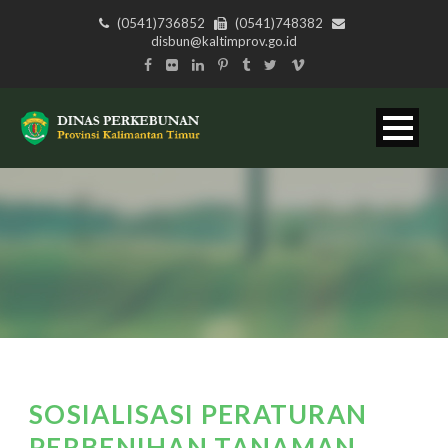
(0541)736852
(0541)748382
disbun@kaltimprov.go.id
SOSIALISASI PERATURAN
PERBENIHAN TANAMAN