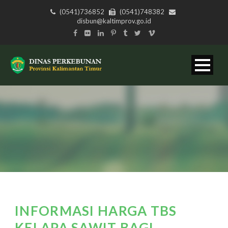
(0541)736852
(0541)748382
disbun@kaltimprov.go.id
INFORMASI HARGA TBS
KELAPA SAWIT BAGI