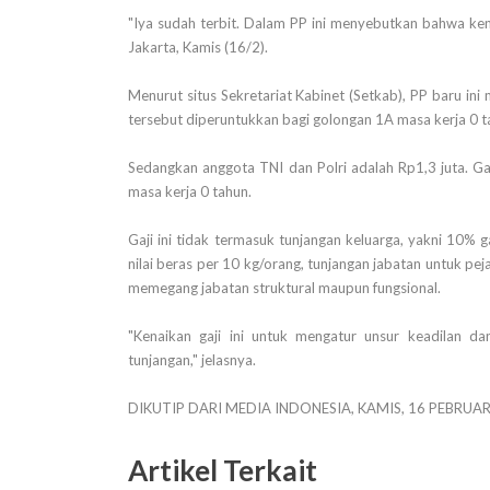
"Iya sudah terbit. Dalam PP ini menyebutkan bahwa kena
Jakarta, Kamis (16/2).
Menurut situs Sekretariat Kabinet (Setkab), PP baru in
tersebut diperuntukkan bagi golongan 1A masa kerja 0 t
Sedangkan anggota TNI dan Polri adalah Rp1,3 juta. Ga
masa kerja 0 tahun.
Gaji ini tidak termasuk tunjangan keluarga, yakni 10% g
nilai beras per 10 kg/orang, tunjangan jabatan untuk pe
memegang jabatan struktural maupun fungsional.
"Kenaikan gaji ini untuk mengatur unsur keadilan da
tunjangan," jelasnya.
DIKUTIP DARI MEDIA INDONESIA, KAMIS, 16 PEBRUAR
Artikel Terkait