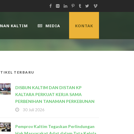
UNAN KALTIM
MEDIA
KONTAK
TIKEL TERBARU
DISBUN KALTIM DAN DISTAN KP
KALTARA PERKUAT KERJA SAMA
PERBENIHAN TANAMAN PERKEBUNAN
30 Juli 2026
Pemprov Kaltim Tegaskan Perlindungan
Hak Masyarakat Adat dalam Tata Kelola