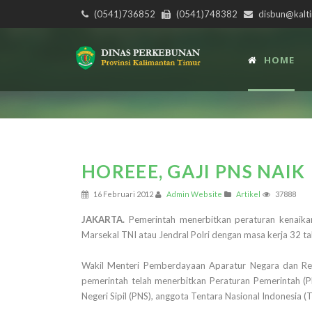
(0541)736852
(0541)748382
disbun@kalti
HOME
HOREEE, GAJI PNS NAIK
16 Februari 2012
Admin Website
Artikel
37888
JAKARTA.
Pemerintah menerbitkan peraturan kenaikan g
Marsekal TNI atau Jendral Polri dengan masa kerja 32 t
Wakil Menteri Pemberdayaan Aparatur Negara dan Re
pemerintah telah menerbitkan Peraturan Pemerintah (
Negeri Sipil (PNS), anggota Tentara Nasional Indonesia (