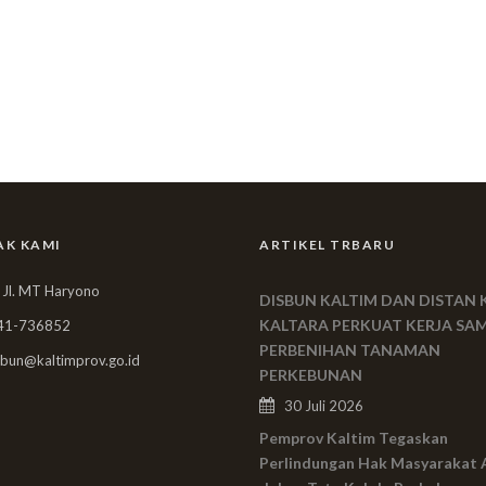
AK KAMI
ARTIKEL TRBARU
 Jl. MT Haryono
DISBUN KALTIM DAN DISTAN 
KALTARA PERKUAT KERJA SA
41-736852
PERBENIHAN TANAMAN
bun@kaltimprov.go.id
PERKEBUNAN
30 Juli 2026
Pemprov Kaltim Tegaskan
Perlindungan Hak Masyarakat 