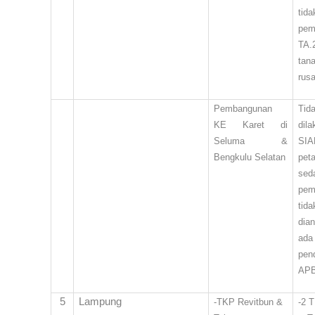
tida
pem
TA.
tan
rus
Pembangunan
Tid
KE Karet di
dil
Seluma &
SIA
Bengkulu Selatan
pet
sed
pem
tida
dia
ada
pen
AP
5
Lampung
-TKP Revitbun &
-2 