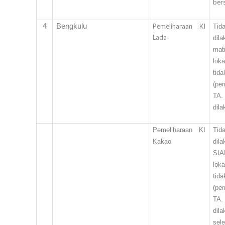
bers
4
Bengkulu
Pemeliharaan KI
Tid
Lada
dil
mat
lok
tida
(pe
TA.
dil
Pemeliharaan KI
Tid
Kakao
dil
SIA
lok
tida
(pe
TA.
dil
sel