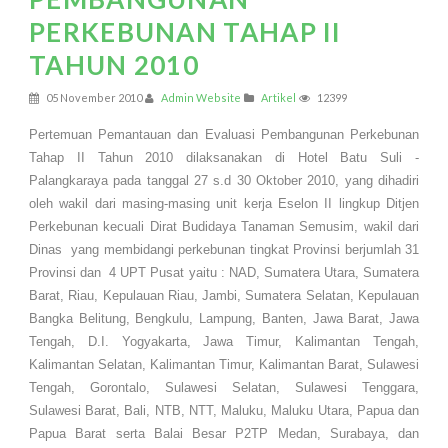
PERKEBUNAN TAHAP II
TAHUN 2010
05 November 2010
Admin Website
Artikel
12399
Pertemuan Pemantauan dan Evaluasi Pembangunan Perkebunan
Tahap II Tahun 2010 dilaksanakan di Hotel Batu Suli -
Palangkaraya pada tanggal 27 s.d 30 Oktober 2010, yang dihadiri
oleh wakil dari masing-masing unit kerja Eselon II lingkup Ditjen
Perkebunan kecuali Dirat Budidaya Tanaman Semusim, wakil dari
Dinas
yang membidangi perkebunan tingkat Provinsi berjumlah 31
Provinsi dan
4 UPT Pusat yaitu : NAD, Sumatera Utara, Sumatera
Barat, Riau, Kepulauan Riau, Jambi, Sumatera Selatan, Kepulauan
Bangka Belitung, Bengkulu, Lampung, Banten, Jawa Barat, Jawa
Tengah, D.I. Yogyakarta, Jawa Timur, Kalimantan Tengah,
Kalimantan Selatan, Kalimantan Timur, Kalimantan Barat, Sulawesi
Tengah, Gorontalo, Sulawesi Selatan, Sulawesi Tenggara,
Sulawesi Barat, Bali, NTB, NTT, Maluku, Maluku Utara, Papua dan
Papua Barat serta Balai Besar P2TP Medan, Surabaya, dan