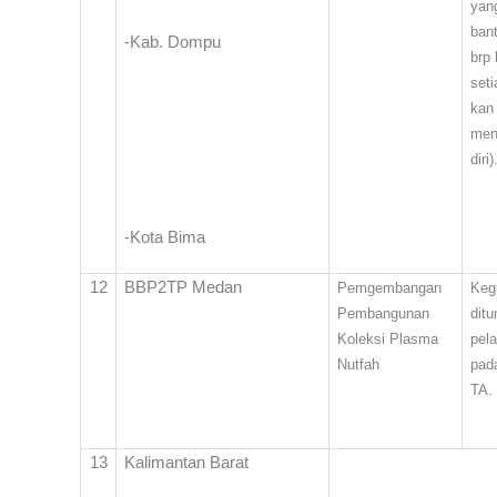
yan
ban
-Kab. Dompu
brp 
set
kan
men
diri)
-Kota Bima
12
BBP2TP Medan
Pemgembangan
Kegi
Pembangunan
dit
Koleksi Plasma
pel
Nutfah
pad
TA.
13
Kalimantan Barat