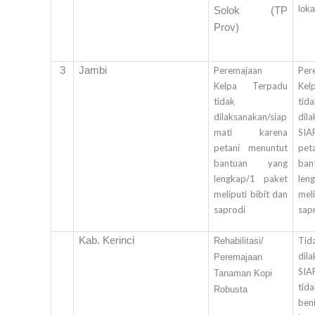
loka
Solok (TP
Prov)
3
Jambi
Peremajaan
Per
Kelpa Terpadu
Ke
tidak
tid
dilaksanakan/siap
dil
mati karena
SIA
petani menuntut
pet
bantuan yang
ba
lengkap/1 paket
len
meliputi bibit dan
meli
saprodi
sap
Kab. Kerinci
Tid
Rehabilitasi/
dil
Peremajaan
SIA
Tanaman Kopi
tid
Robusta
ben