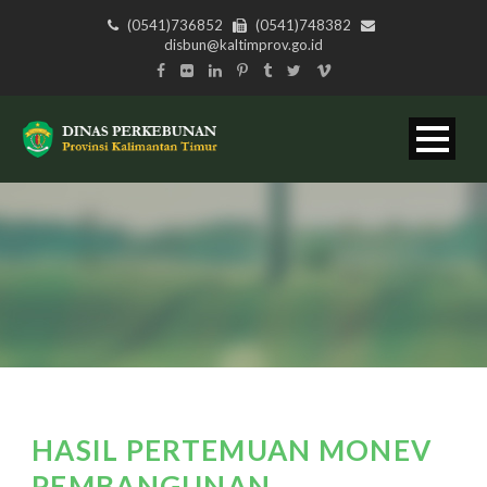
(0541)736852
(0541)748382
disbun@kaltimprov.go.id
HASIL PERTEMUAN MONEV
PEMBANGUNAN