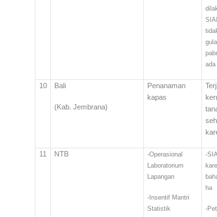
dil
SIA
tida
gul
pabr
ada
10
Bali
Penanaman
Ter
kapas
ker
(Kab. Jembrana)
ta
se
kar
11
NTB
-Operasional
-SI
Laboratorium
kar
Lapangan
baha
ha
-Insentif Mantri
Statistik
-Pe