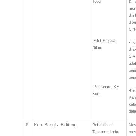
Tebu
& T
men
diri
dit
CP
-Pilot Project
-Ti
Nilam
dil
SIA
tid
ben
bers
-Pemurnian KE
-Pe
Karet
Kare
kab
dal
6
Kep. Bangka Belitung
Rehabilitasi
Mas
Tanaman Lada
pro