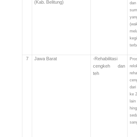
(Kab. Belitung)
dan
sum
yang
(wak
mel
keg
terb
7
Jawa Barat
-Rehabilitasi
Pros
cengkeh dan
relo
reha
teh
cen
dar
ke 
lain
hing
sed
san