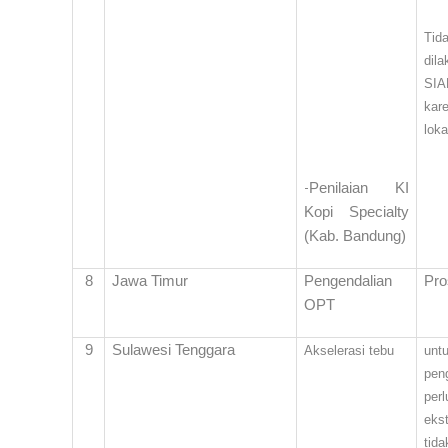
Tid
dil
SIA
kar
lok
-
Penilaian KI
Kopi Specialty
(Kab.
Bandung
)
8
Jawa Timur
Pengendalian
Pro
OPT
9
Sulawesi Tenggara
Akselerasi tebu
unt
pen
per
ekst
tida