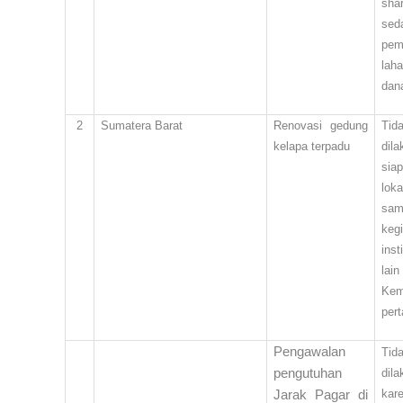
sha
sed
pem
laha
dan
2
Sumatera Barat
Renovasi gedung
Tid
kelapa terpadu
dil
sia
lok
sam
kegi
inst
lain
Kem
pert
Pengawalan
Tid
pengutuhan
dil
kar
Jarak Pagar di