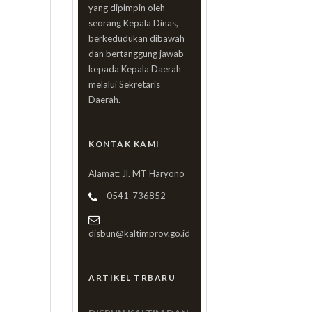
yang dipimpin oleh
seorang Kepala Dinas,
berkedudukan dibawah
dan bertanggung jawab
kepada Kepala Daerah
melalui Sekretaris
Daerah.
KONTAK KAMI
Alamat: Jl. MT Haryono
0541-736852
disbun@kaltimprov.go.id
ARTIKEL TRBARU