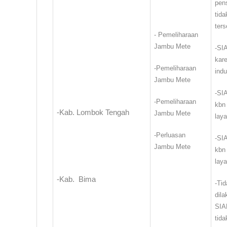
pen
tid
ters
-
Pemeliharaan
Jambu Mete
-SI
kar
-Pemeliharaan
indu
Jambu Mete
-SI
-Pemeliharaan
kbn
-Kab. Lombok Tengah
Jambu Mete
lay
-Perluasan
-SI
Jambu Mete
kbn
lay
-Kab.
Bima
-Ti
dil
SIA
tida