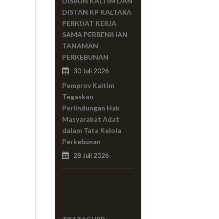
DISBUN KALTIM DAN
DISTAN KP KALTARA
PERKUAT KERJA
SAMA PERBENIHAN
TANAMAN
PERKEBUNAN
30 Juli 2026
Pemprov Kaltim
Tegaskan
Perlindungan Hak
Masyarakat Adat
dalam Tata Kelola
Perkebunan
28 Juli 2026