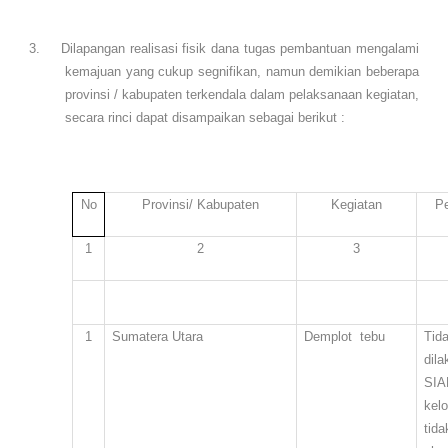
3.
Dilapangan realisasi fisik dana tugas pembantuan mengalami
kemajuan yang cukup segnifikan, namun demikian beberapa
provinsi / kabupaten terkendala dalam pelaksanaan kegiatan,
secara rinci dapat disampaikan sebagai berikut :
No
Provinsi/ Kabupaten
Kegiatan
P
1
2
3
1
Sumatera Utara
Demplot
tebu
Tid
dil
SIA
kel
tida