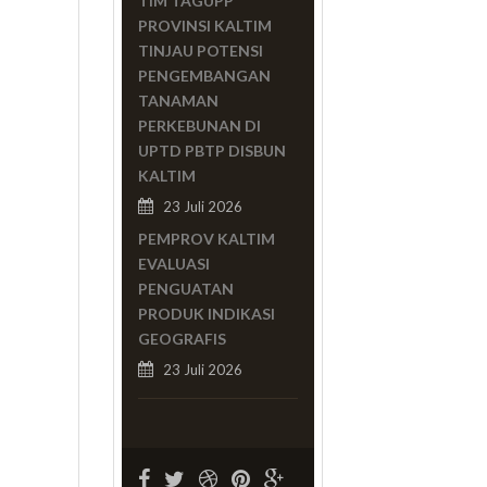
TIM TAGUPP
PROVINSI KALTIM
TINJAU POTENSI
PENGEMBANGAN
TANAMAN
PERKEBUNAN DI
UPTD PBTP DISBUN
KALTIM
23 Juli 2026
PEMPROV KALTIM
EVALUASI
PENGUATAN
PRODUK INDIKASI
GEOGRAFIS
23 Juli 2026