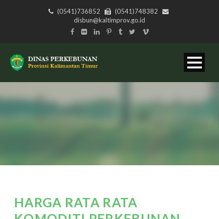
(0541)736852
(0541)748382
disbun@kaltimprov.go.id
HARGA RATA RATA
KOMODITI PERKEBUNAN