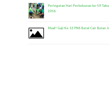
Peringatan Hari Perkebunan ke-59 Tah
2016
Maaf! Gaji Ke-13 PNS Batal Cair Bulan J