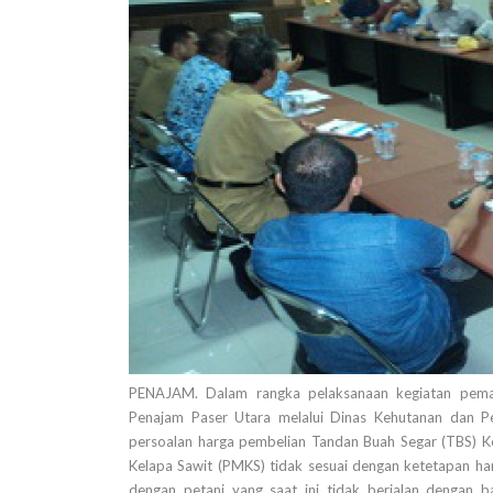
PENAJAM. Dalam rangka pelaksanaan kegiatan pema
Penajam Paser Utara melalui Dinas Kehutanan dan P
persoalan harga pembelian Tandan Buah Segar (TBS) K
Kelapa Sawit (PMKS) tidak sesuai dengan ketetapan ha
dengan petani yang saat ini tidak berjalan dengan