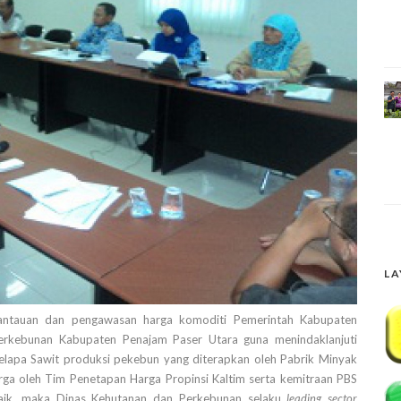
LA
ntauan dan pengawasan harga komoditi Pemerintah Kabupaten
erkebunan Kabupaten Penajam Paser Utara guna menindaklanjuti
elapa Sawit produksi pekebun yang diterapkan oleh Pabrik Minyak
rga oleh Tim Penetapan Harga Propinsi Kaltim serta kemitraan PBS
 baik, maka Dinas Kehutanan dan Perkebunan selaku
leading sector