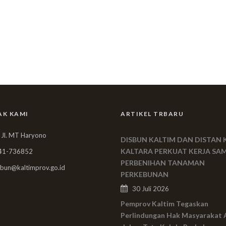
AK KAMI
ARTIKEL TRBARU
 Jl. MT Haryono
DISBUN KALTIM DAN DISTAN 
KALTARA PERKUAT KERJA SA
41-736852
PERBENIHAN TANAMAN
bun@kaltimprov.go.id
PERKEBUNAN
30 Juli 2026
Pemprov Kaltim Tegaskan
Perlindungan Hak Masyarakat 