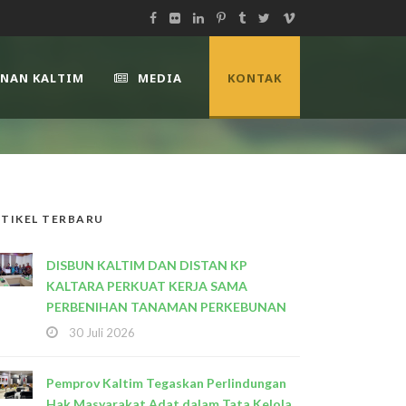
UNAN KALTIM
MEDIA
KONTAK
TIKEL TERBARU
DISBUN KALTIM DAN DISTAN KP
KALTARA PERKUAT KERJA SAMA
PERBENIHAN TANAMAN PERKEBUNAN
30 Juli 2026
Pemprov Kaltim Tegaskan Perlindungan
Hak Masyarakat Adat dalam Tata Kelola