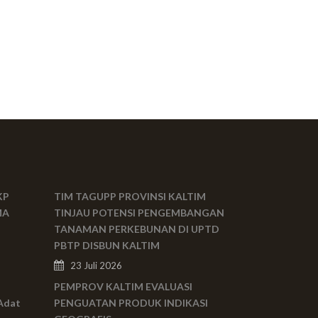
KP
TIM TAGUPP PROVINSI KALTIM
MA
TINJAU POTENSI PENGEMBANGAN
TANAMAN PERKEBUNAN DI UPTD
PBTP DISBUN KALTIM
23 Juli 2026
PEMPROV KALTIM EVALUASI
Adat
PENGUATAN PRODUK INDIKASI