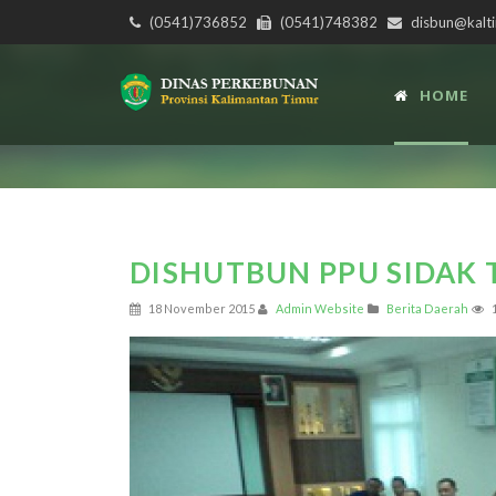
(0541)736852
(0541)748382
disbun@kalti
HOME
DISHUTBUN PPU SIDAK 
18 November 2015
Admin Website
Berita Daerah