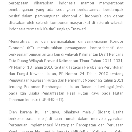
percepatan diharapkan Indonesia mampu mempercepat
pembangunan yang ada sedangkan perluasannya berdampak
positif dalam pembangunan ekonomi di Indonesia dan dapat
dirasakan oleh seluruh komponen masyarakat di seluruh wilayah
Indonesia termasuk Kaltim", ungkap Etnawati.
Menurutnya, isu dan permasalahan dimasing-masing Koridor
Ekonomi (KE) membutuhkan penanganan komprehensif dan
berkesinambungan antara lain di wilayah Kalimantan Draft Rencana
Tata Ruang Wilayah Provinsi Kalimantan Timur Tahun 2011-2031,
PP Nomor 10 Tahun 2010 tentang Tatacara Perubahan Peruntukan
dan Fungsi Kawaan Hutan, PP Nomor 24 Tahun 2010 tentang
Penggunaan Kawasan Hutan dan Permenhut Nomor 62 tahun 2011
tentang Pedoman Pembangunan Hutan Tanaman berbagai jenis
pada Izin Usaha Pemanfaatan Hasil Hutan Kayu pada Hutan
Tanaman Industri (IUPHHK-HTI).
Oleh karena itu, lanjutnya, pihaknya melalui Bidang Usaha
berkesempatan menjadi tuan rumah dalam menyelenggarakan
Pertemuan Implementasi Masterplan Percepatan dan Perluasan
Pembangunan Ekonomi Indonesia (MP3EI) di Balikpapan, Rabu