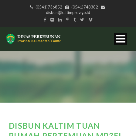
(0541)736852
(0541)748382
disbun@kaltimprov.go.id
DISBUN KALTIM TUAN
RUMAH PERTEMUAN MP3EI