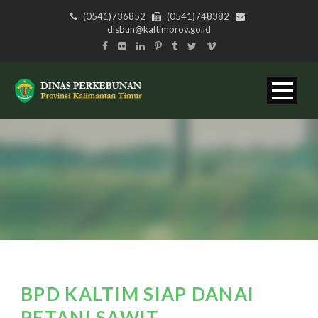
(0541)736852
(0541)748382
disbun@kaltimprov.go.id
BPD KALTIM SIAP DANAI
PETANI SAWIT