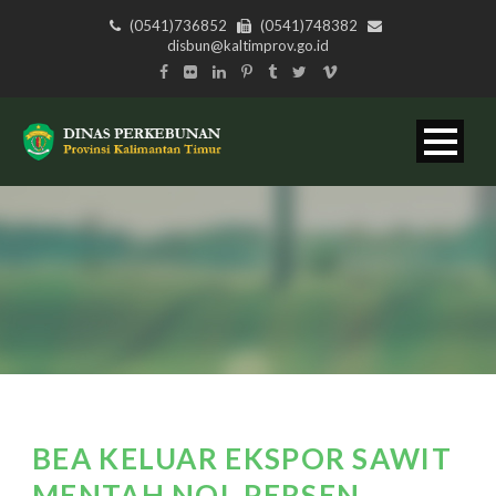
(0541)736852
(0541)748382
disbun@kaltimprov.go.id
BEA KELUAR EKSPOR SAWIT
MENTAH NOL PERSEN