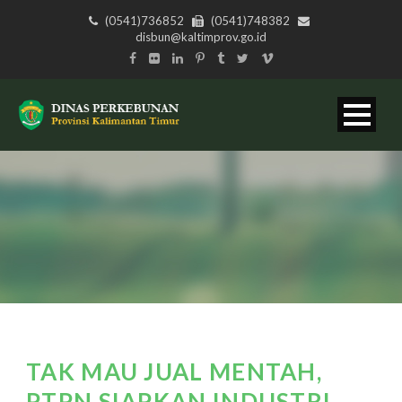
(0541)736852
(0541)748382
disbun@kaltimprov.go.id
TAK MAU JUAL MENTAH,
PTPN SIAPKAN INDUSTRI