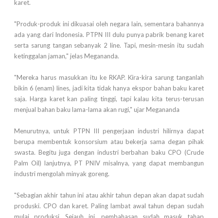
karet.
"Produk-produk ini dikuasai oleh negara lain, sementara bahannya
ada yang dari Indonesia. PTPN III dulu punya pabrik benang karet
serta sarung tangan sebanyak 2 line. Tapi, mesin-mesin itu sudah
ketinggalan jaman," jelas Megananda.
"Mereka harus masukkan itu ke RKAP. Kira-kira sarung tanganlah
bikin 6 (enam) lines, jadi kita tidak hanya ekspor bahan baku karet
saja. Harga karet kan paling tinggi, tapi kalau kita terus-terusan
menjual bahan baku lama-lama akan rugi," ujar Megananda
Menurutnya, untuk PTPN III pengerjaan industri hilirnya dapat
berupa membentuk konsorsium atau bekerja sama degan pihak
swasta. Begitu juga dengan industri berbahan baku CPO (Crude
Palm Oil) lanjutnya, PT PNIV misalnya, yang dapat membangun
industri mengolah minyak goreng.
"Sebagian akhir tahun ini atau akhir tahun depan akan dapat sudah
produski. CPO dan karet. Paling lambat awal tahun depan sudah
mulai produksi. Sejauh ini, pembahasan sudah masuk tahap