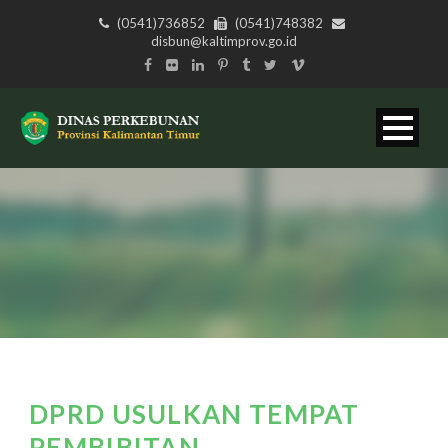
(0541)736852
(0541)748382
disbun@kaltimprov.go.id
DPRD USULKAN TEMPAT
PEMBIBITAN