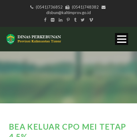
(0541)736852
(0541)748382
disbun@kaltimprov.go.id
BEA KELUAR CPO MEI TETAP
4,5%