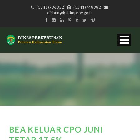
(0541)736852
(0541)748382
disbun@kaltimprov.go.id
BEA KELUAR CPO JUNI
TETAP 17,5%