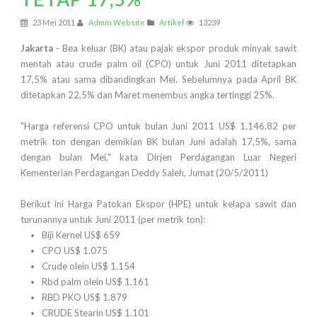
23 Mei 2011
Admin Website
Artikel
13239
Jakarta
- Bea keluar (BK) atau pajak ekspor produk minyak sawit
mentah atau crude palm oil (CPO) untuk Juni 2011 ditetapkan
17,5% atau sama dibandingkan Mei. Sebelumnya pada April BK
ditetapkan 22,5% dan Maret menembus angka tertinggi 25%.
"Harga referensi CPO untuk bulan Juni 2011 US$ 1.146,82 per
metrik ton dengan demikian BK bulan Juni adalah 17,5%, sama
dengan bulan Mei," kata Dirjen Perdagangan Luar Negeri
Kementerian Perdagangan Deddy Saleh, Jumat (20/5/2011)
Berikut ini Harga Patokan Ekspor (HPE) untuk kelapa sawit dan
turunannya untuk Juni 2011 (per metrik ton):
Biji Kernel US$ 659
CPO US$ 1.075
Crude olein US$ 1.154
Rbd palm olein US$ 1.161
RBD PKO US$ 1.879
CRUDE Stearin US$ 1.101