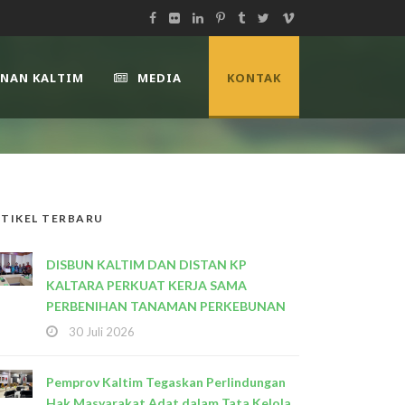
UNAN KALTIM
MEDIA
KONTAK
TIKEL TERBARU
DISBUN KALTIM DAN DISTAN KP
KALTARA PERKUAT KERJA SAMA
PERBENIHAN TANAMAN PERKEBUNAN
30 Juli 2026
Pemprov Kaltim Tegaskan Perlindungan
Hak Masyarakat Adat dalam Tata Kelola