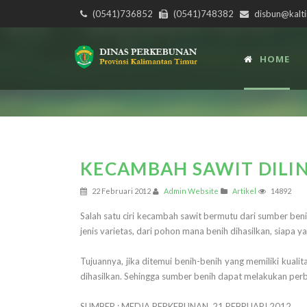
(0541)736852
(0541)748382
disbun@kalti
HOME
KECAMBAH SAWIT DILI
22 Februari 2012
Admin Website
Artikel
14892
Salah satu ciri kecambah sawit bermutu dari sumber benih
jenis varietas, dari pohon mana benih dihasilkan, siapa 
Tujuannya, jika ditemui benih-benih yang memiliki kuali
dihasilkan. Sehingga sumber benih dapat melakukan perb
SUMBER : MEDIA PERKEBUNAN, 21 PEBRUARI 2012