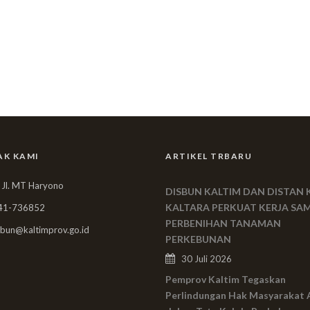
AK KAMI
ARTIKEL TRBARU
 Jl. MT Haryono
DISBUN KALTIM DAN DISTAN 
KALTARA PERKUAT KERJA SA
41-736852
PERBENIHAN TANAMAN
bun@kaltimprov.go.id
PERKEBUNAN
30 Juli 2026
Pemprov Kaltim Tegaskan
Perlindungan Hak Masyarakat 