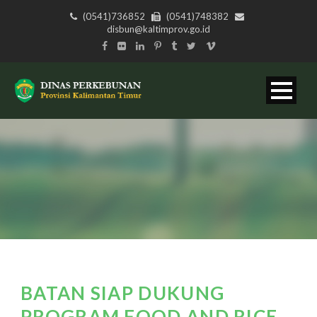
(0541)736852
(0541)748382
disbun@kaltimprov.go.id
BATAN SIAP DUKUNG
PROGRAM FOOD AND RICE