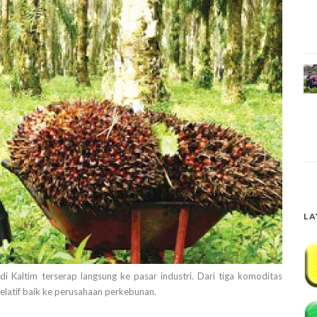
LA
 Kaltim terserap langsung ke pasar industri. Dari tiga komoditas
relatif baik ke perusahaan perkebunan.