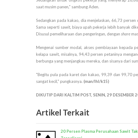
Sedangkan untuk ongkos pekerja yang menyerap 28,68 pe
saat musim panen," sambung Aden.
Sedangkan pada kakao, dia menjelaskan, 66,73 persen 
Sama seperti sawit, biaya upah pekerja lebih banyak d
Disusul pemeliharaan dan pengeringan, dengan
share
mas
Mengenai sumber modal, akses pembiayaan kepada peta
kelapa sawit, misalnya, 94,43 persen petaninya mengan
berbunga yang menjangkau mereka, dan sisanya dari sumb
"Begitu pula pada karet dan kakao, 99,39 dan 99,70 per
sangat kecil," pungkasnya.
(man/lhl/k15)
DIKUTIP DARI KALTIM POST, SENIN, 29 DESEMBER 
Artikel Terkait
20 Persen Plasma Perusahaan Sawit Tak