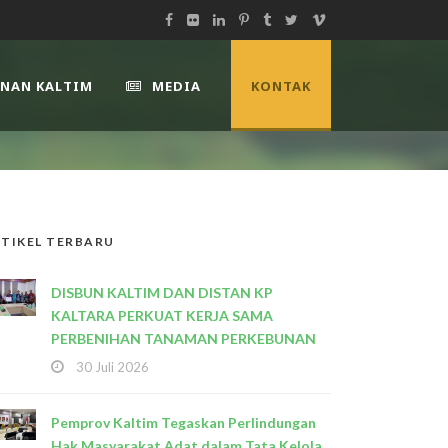
UNAN KALTIM
MEDIA
KONTAK
TIKEL TERBARU
DISBUN KALTIM DAN DISTAN KP
KALTARA PERKUAT KERJA SAMA
PERBENIHAN TANAMAN PERKEBUNAN
30 Juli 2026
Pemprov Kaltim Tegaskan Perlindungan
Hak Masyarakat Adat dalam Tata Kelola