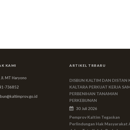
AK KAMI
ARTIKEL TRBARU
 Jl. MT Haryono
DISBUN KALTIM DAN DISTAN 
KALTARA PERKUAT KERJA SA
41-736852
PERBENIHAN TANAMAN
bun@kaltimprov.go.id
PERKEBUNAN
30 Juli 2026
Pemprov Kaltim Tegaskan
Perlindungan Hak Masyarakat 