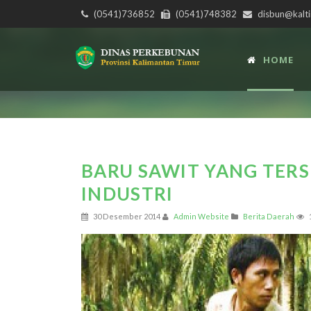
(0541)736852
(0541)748382
disbun@kalti
HOME
BARU SAWIT YANG TER
INDUSTRI
30 Desember 2014
Admin Website
Berita Daerah