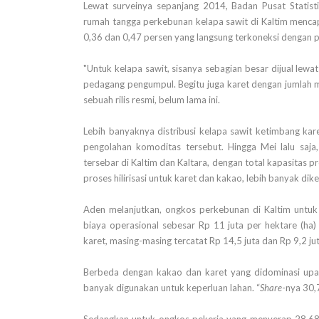
Lewat surveinya sepanjang 2014, Badan Pusat Statist
rumah tangga perkebunan kelapa sawit di Kaltim menca
0,36 dan 0,47 persen yang langsung terkoneksi dengan 
"Untuk kelapa sawit, sisanya sebagian besar dijual lewa
pedagang pengumpul. Begitu juga karet dengan jumlah m
sebuah rilis resmi, belum lama ini.
Lebih banyaknya distribusi kelapa sawit ketimbang kare
pengolahan komoditas tersebut. Hingga Mei lalu saja
tersebar di Kaltim dan Kaltara, dengan total kapasitas
proses hilirisasi untuk karet dan kakao, lebih banyak di
Aden melanjutkan, ongkos perkebunan di Kaltim untuk t
biaya operasional sebesar Rp 11 juta per hektare (ha)
karet, masing-masing tercatat Rp 14,5 juta dan Rp 9,2 jut
Berbeda dengan kakao dan karet yang didominasi upah p
banyak digunakan untuk keperluan lahan. “
Share
-nya 30,