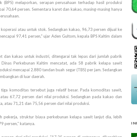
ik (BPS) melaporkan, serapan perusahaan terhadap hasil produksi
pai 70,64 persen. Sementara karet dan kakao, masing-masing hanya
perusahaan.
t koperasi atau untuk stok. Sedangkan kakao, 96,73 persen dijual ke
encapai 97,41 persen," ujar Aden Gultom, kepala BPS Kaltim dalam
t dan kakao untuk industri, ditengarai tak lepas dari jumlah pabrik
, Dinas Perkebunan Kaltim mencatat, ada 58 pabrik kelapa sawit
 produksi mencapai 2.880 tandan buah segar (TBS) per jam. Sedangkan
kembangkan di luar daerah.
iga komoditas tersebut juga relatif besar. Pada komoditas sawit,
 atau 67,72 persen dari nilai produksi. Sedangkan pada kakao dan
a, atau 71,21 dan 75,56 persen dari nilai produksi.
ekerja, struktur biaya perkebunan kelapa sawit lanjut dia, lebih
IN
79 persen,” katanya.