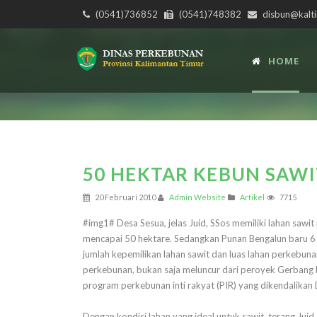
(0541)736852
(0541)748382
disbun@kalti
HOME
50 HEKTAR KEBUN SAWI
20 Februari 2010
Admin Website
Artikel
7715
#img1# Desa Sesua, jelas Juid, SSos memiliki lahan sawit 
mencapai 50 hektare. Sedangkan Punan Bengalun baru 6
jumlah kepemilikan lahan sawit dan luas lahan perkebun
perkebunan, bukan saja meluncur dari peroyek Gerbang 
program perkebunan inti rakyat (PIR) yang dikendalikan
Dengan kondisi lahan yang ideal untuk sawit, terang J