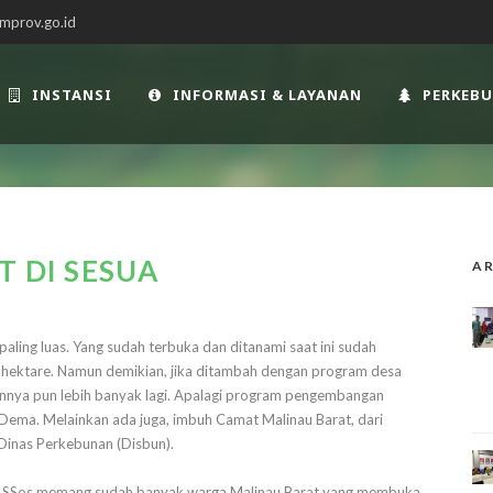
mprov.go.id
INSTANSI
INFORMASI & LAYANAN
PERKEB
T DI SESUA
AR
paling luas. Yang sudah terbuka dan ditanami saat ini sudah
 hektare. Namun demikian, jika ditambah dengan program desa
annya pun lebih banyak lagi. Apalagi program pengembangan
Dema. Melainkan ada juga, imbuh Camat Malinau Barat, dari
 Dinas Perkebunan (Disbun).
uid, SSos memang sudah banyak warga Malinau Barat yang membuka