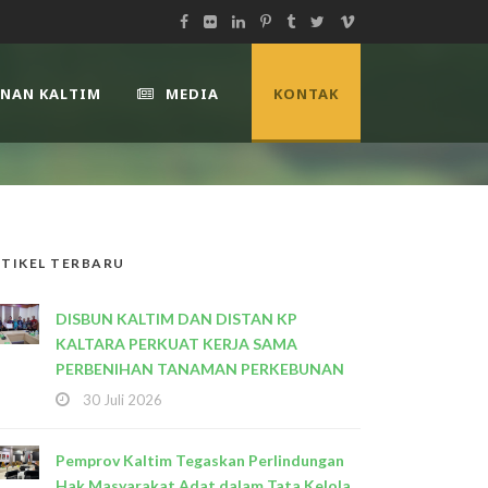
UNAN KALTIM
MEDIA
KONTAK
TIKEL TERBARU
DISBUN KALTIM DAN DISTAN KP
KALTARA PERKUAT KERJA SAMA
PERBENIHAN TANAMAN PERKEBUNAN
30 Juli 2026
Pemprov Kaltim Tegaskan Perlindungan
Hak Masyarakat Adat dalam Tata Kelola