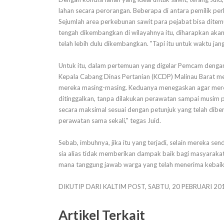
lahan secara perorangan. Beberapa di antara pemilik pe
Sejumlah area perkebunan sawit para pejabat bisa ditemui
tengah dikembangkan di wilayahnya itu, diharapkan akan
telah lebih dulu dikembangkan. "Tapi itu untuk waktu jang
Untuk itu, dalam pertemuan yang digelar Pemcam dengan 
Kepala Cabang Dinas Pertanian (KCDP) Malinau Barat m
mereka masing-masing. Keduanya menegaskan agar mere
ditinggalkan, tanpa dilakukan perawatan sampai musim 
secara maksimal sesuai dengan petunjuk yang telah dibe
perawatan sama sekali," tegas Juid.
Sebab, imbuhnya, jika itu yang terjadi, selain mereka sen
sia alias tidak memberikan dampak baik bagi masyarakat 
mana tanggung jawab warga yang telah menerima kebaik
DIKUTIP DARI KALTIM POST, SABTU, 20 PEBRUARI 20
Artikel Terkait