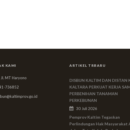
AK KAMI
ARTIKEL TRBARU
 Jl. MT Haryono
DISBUN KALTIM DAN DISTAN 
KALTARA PERKUAT KERJA SA
41-736852
PERBENIHAN TANAMAN
bun@kaltimprov.go.id
PERKEBUNAN
30 Juli 2026
Pemprov Kaltim Tegaskan
Perlindungan Hak Masyarakat 