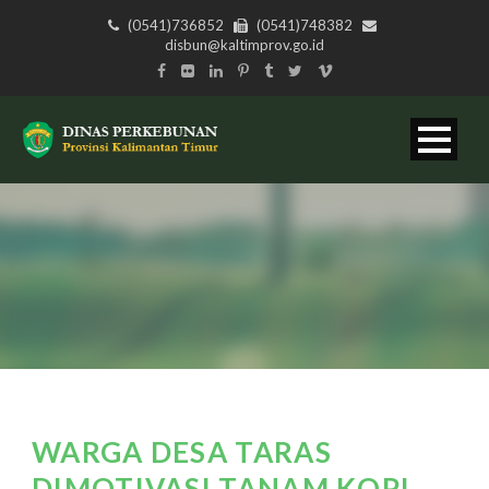
(0541)736852
(0541)748382
disbun@kaltimprov.go.id
WARGA DESA TARAS
DIMOTIVASI TANAM KOPI