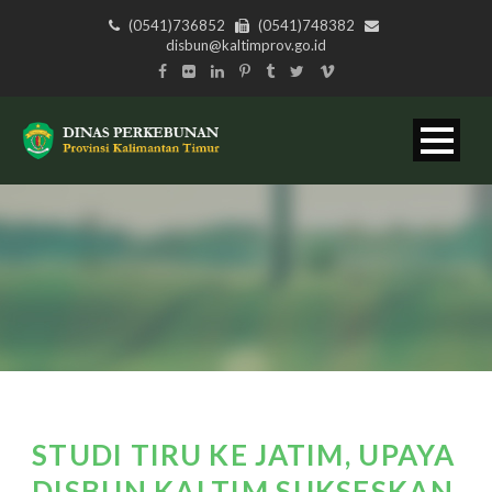
(0541)736852
(0541)748382
disbun@kaltimprov.go.id
STUDI TIRU KE JATIM, UPAYA
DISBUN KALTIM SUKSESKAN