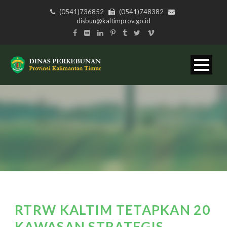
(0541)736852
(0541)748382
disbun@kaltimprov.go.id
RTRW KALTIM TETAPKAN 20
KAWASAN STRATEGIS