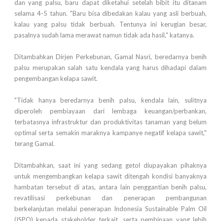
dan yang palsu, baru dapat diketahui setelah bibit itu ditanam
selama 4-5 tahun. "Baru bisa dibedakan kalau yang asli berbuah,
kalau yang palsu tidak berbuah. Tentunya ini kerugian besar,
pasalnya sudah lama merawat namun tidak ada hasil," katanya.
Ditambahkan Dirjen Perkebunan, Gamal Nasri, beredarnya benih
palsu merupakan salah satu kendala yang harus dihadapi dalam
pengembangan kelapa sawit.
"Tidak hanya beredarnya benih palsu, kendala lain, sulitnya
diperoleh pembiayaan dari lembaga keuangan/perbankan,
terbatasnya infrastruktur dan produktivitas tanaman yang belum
optimal serta semakin maraknya kampanye negatif kelapa sawit,"
terang Gamal.
Ditambahkan, saat ini yang sedang getol diupayakan pihaknya
untuk mengembangkan kelapa sawit ditengah kondisi banyaknya
hambatan tersebut di atas, antara lain penggantian benih palsu,
revatilisasi perkebunan dan penerapan pembangunan
berkelanjutan melalui penerapan Indonesia Sustainable Palm Oil
(ISPO) kepada stakeholder terkait, serta pembinaan yang lebih