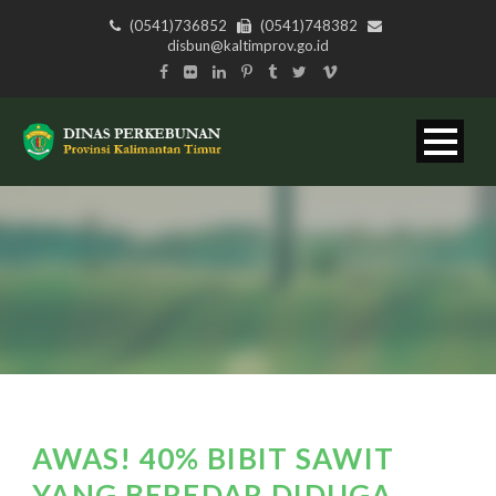
(0541)736852
(0541)748382
disbun@kaltimprov.go.id
AWAS! 40% BIBIT SAWIT
YANG BEREDAR DIDUGA