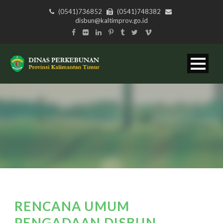
(0541)736852
(0541)748382
disbun@kaltimprov.go.id
RENCANA UMUM
PENGADAAN DISBUN