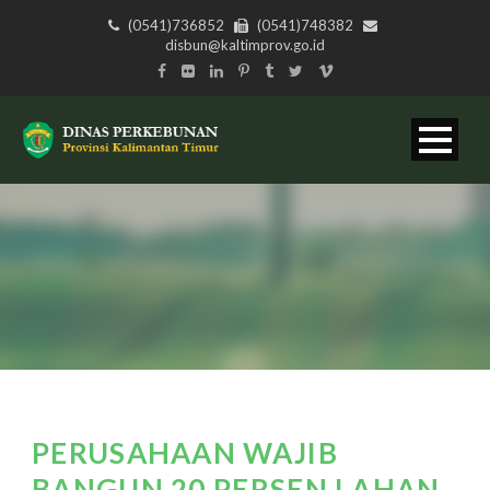
(0541)736852
(0541)748382
disbun@kaltimprov.go.id
PERUSAHAAN WAJIB
BANGUN 20 PERSEN LAHAN