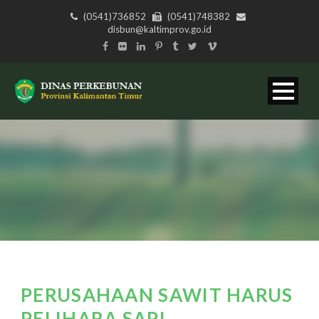
(0541)736852
(0541)748382
disbun@kaltimprov.go.id
PERUSAHAAN SAWIT HARUS
PELIHARA SAPI