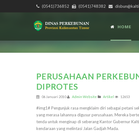
(0541)736852
(0541)748382
disbun@kalti
HOME
PERUSAHAAN PERKEBUN
DIPROTES
06 Januari 2010
Admin Website
Artikel
12653
#img1# Pengunjuk rasa mengklaim diri sebagai petani se
yang merasa lahannya digusur perusahaan. Mereka berte
tenda untuk menginap di seberang Kantor Gubernur Kalti
kendaraan yang melintasi Jalan Gadjah Mada.