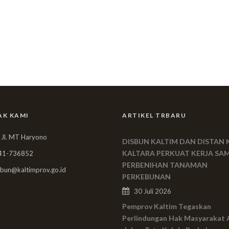
AK KAMI
ARTIKEL TRBARU
 Jl. MT Haryono
DISBUN KALTIM DAN DISTAN 
KALTARA PERKUAT KERJA SA
41-736852
PERBENIHAN TANAMAN
bun@kaltimprov.go.id
PERKEBUNAN
30 Juli 2026
Pemprov Kaltim Tegaskan
Perlindungan Hak Masyarakat 