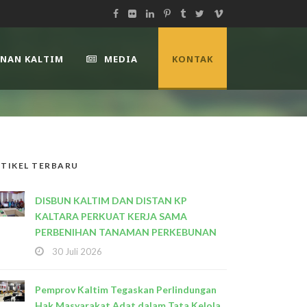
UNAN KALTIM
MEDIA
KONTAK
TIKEL TERBARU
DISBUN KALTIM DAN DISTAN KP
KALTARA PERKUAT KERJA SAMA
PERBENIHAN TANAMAN PERKEBUNAN
30 Juli 2026
Pemprov Kaltim Tegaskan Perlindungan
Hak Masyarakat Adat dalam Tata Kelola