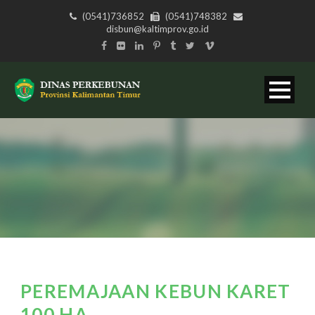
(0541)736852
(0541)748382
disbun@kaltimprov.go.id
PEREMAJAAN KEBUN KARET
100 HA