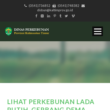
(0541)736852
(0541)748382
disbun@kaltimprov.go.id
LIHAT PERKEBUNAN LADA
PUTIH, GERBANG DEMA