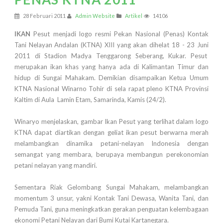
28 Februari 2011
Admin Website
Artikel
14106
IKAN
Pesut menjadi logo resmi Pekan Nasional (Penas) Kontak
Tani Nelayan Andalan (KTNA) XIII yang akan dihelat 18 - 23 Juni
2011 di Stadion Madya Tenggarong Seberang, Kukar. Pesut
merupakan ikan khas yang hanya ada di Kalimantan Timur dan
hidup di Sungai Mahakam. Demikian disampaikan Ketua Umum
KTNA Nasional Winarno Tohir di sela rapat pleno KTNA Provinsi
Kaltim di Aula Lamin Etam, Samarinda, Kamis (24/2).
Winaryo menjelaskan, gambar Ikan Pesut yang terlihat dalam logo
KTNA dapat diartikan dengan geliat ikan pesut berwarna merah
melambangkan dinamika petani-nelayan Indonesia dengan
semangat yang membara, berupaya membangun perekonomian
petani nelayan yang mandiri.
Sementara Riak Gelombang Sungai Mahakam, melambangkan
momentum 3 unsur, yakni Kontak Tani Dewasa, Wanita Tani, dan
Pemuda Tani, guna meningkatkan gerakan penguatan kelembagaan
ekonomi Petani Nelayan dari Bumi Kutai Kartanegara.