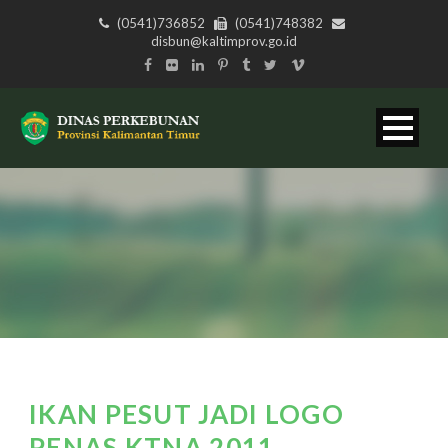
(0541)736852
(0541)748382
disbun@kaltimprov.go.id
IKAN PESUT JADI LOGO
PENAS KTNA 2011