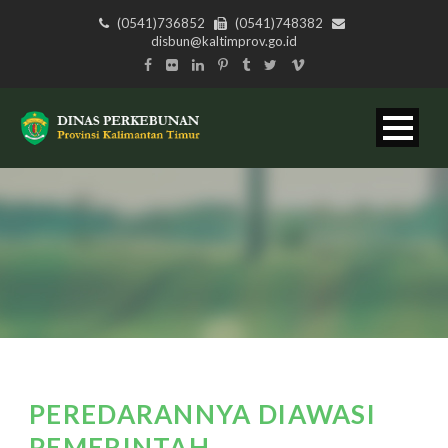
(0541)736852
(0541)748382
disbun@kaltimprov.go.id
PEREDARANNYA DIAWASI
PEMERINTAH