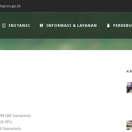
mprov.go.id
INSTANSI
INFORMASI & LAYANAN
PERKEB
AR
 48 LBK Samarinda
 05 PPU
16 Samarinda