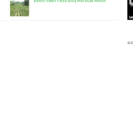
Benih Sawit Palsu Bisa Merusak Mesin
GO