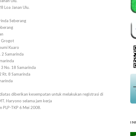
Janan Ulu.
28 Loa Janan Ulu.
arinda Seberang
eberang
an
h Grogot
bumi Kuaro
. 2 Samarinda
amarinda
 3 No. 18 Samarinda
2 Rt. 8 Samarinda
marinda
 diatas diberikan kesempatan untuk melakukan registrasi di
 MT. Haryono selama jam kerja
dan PLP-TKP 6 Mei 2008.
IN