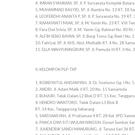
4. IMRAN SYAHRANI, SP. Jl. P. Suryanata Komplek Batara
5. MUHAMMAD RASYID, SP. Jl. Rumbia No. 13 RT. 18 S
6. LEOFERDHI ANANTA P, SP, Jl. P. Suryanata No. 19 RT.
7. RAMAYANTI MIAR, SP. Jl. M. Yamin No. 23 RT. VIII Te
8. Fera Dwi Srivia, SP. Jl. M. Yamin Gg. Rahmat No. 80 Rt
9. ALFIN SENO BAYAN, SP. Jl. Bung Tomo Gg. Reel I No.
10. Fahrizal, SP. Jl. KHS. Abd. Muthalib RT. 4 No. 28 Sam
11. ELLA WAHYUNINGRUM, SP. Jl. Pemuda III RT. II No. 
II. KELOMPOK PLP-TKP
1. ROBBIYATUL AHDANIYAH. Jl. Dr. Soetomo Gg. I No. 
2. ANDRI. Jl. Adam Malik II RT. 20 No. 15 Samarinda
3. BUHAIRI. Teluk Dalam L2 Blok D RT. 15 Kec. Tenggar
4. HENDRO WANTORO. Teluk Dalam L3 Blok B
RT. 14 Kec. Tenggarong Seberang
5. SARDIANSYAH. Jl. Proklamasi 4 RT. 28 Kel. SPD Samri
6. PANCA DWI SITI WULAN NINGSIH. Dusun Sumber Sari
7. JUHENDRIK SANDI MANURUNG. Jl. Taruna Sari 36 RT. 62