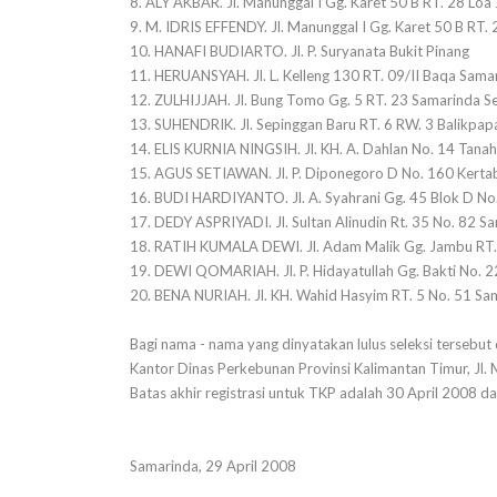
8. ALY AKBAR. Jl. Manunggal I Gg. Karet 50 B RT. 28 Loa 
9. M. IDRIS EFFENDY. Jl. Manunggal I Gg. Karet 50 B RT. 
10. HANAFI BUDIARTO. Jl. P. Suryanata Bukit Pinang
11. HERUANSYAH. Jl. L. Kelleng 130 RT. 09/II Baqa Sam
12. ZULHIJJAH. Jl. Bung Tomo Gg. 5 RT. 23 Samarinda S
13. SUHENDRIK. Jl. Sepinggan Baru RT. 6 RW. 3 Balikpap
14. ELIS KURNIA NINGSIH. Jl. KH. A. Dahlan No. 14 Tana
15. AGUS SETIAWAN. Jl. P. Diponegoro D No. 160 Kerta
16. BUDI HARDIYANTO. Jl. A. Syahrani Gg. 45 Blok D No
17. DEDY ASPRIYADI. Jl. Sultan Alinudin Rt. 35 No. 82 S
18. RATIH KUMALA DEWI. Jl. Adam Malik Gg. Jambu RT.
19. DEWI QOMARIAH. Jl. P. Hidayatullah Gg. Bakti No. 2
20. BENA NURIAH. Jl. KH. Wahid Hasyim RT. 5 No. 51 Sa
Bagi nama - nama yang dinyatakan lulus seleksi tersebut
Kantor Dinas Perkebunan Provinsi Kalimantan Timur, Jl.
Batas akhir registrasi untuk TKP adalah 30 April 2008 
Samarinda, 29 April 2008