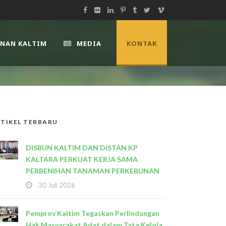
UNAN KALTIM
MEDIA
KONTAK
TIKEL TERBARU
DISBUN KALTIM DAN DISTAN KP
KALTARA PERKUAT KERJA SAMA
PERBENIHAN TANAMAN PERKEBUNAN
30 Juli 2026
Pemprov Kaltim Tegaskan Perlindungan
Hak Masyarakat Adat dalam Tata Kelola