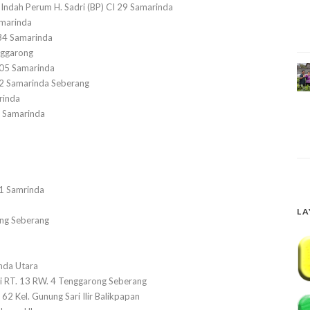
 Indah Perum H. Sadri (BP) CI 29 Samarinda
amarinda
 34 Samarinda
nggarong
. 05 Samarinda
 12 Samarinda Seberang
arinda
3 Samarinda
51 Samrinda
LA
ong Seberang
nda Utara
 RT. 13 RW. 4 Tenggarong Seberang
 Kel. Gunung Sari Ilir Balikpapan