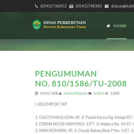
(0541)736852
(0541)748382
disbun@kalti
HOME
PENGUMUMAN
NO. 810/1586/TU-2008
05 Mei 2008
Admin Website
Artikel
12388
I. KELOMPOK TKP
1. CASTO MAULUDIN, SP. Jl. Padat Karya Gg. Ketapi RT.
2. FEBRIN NOOR HARYONO, S.PT. Jl. Negara No. 34 RT.
3. NANI ROHAENI, SP. Jl. Dayak Bahau Blok P No. II RT. 