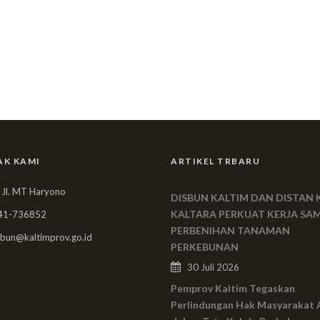
AK KAMI
ARTIKEL TRBARU
 Jl. MT Haryono
DISBUN KALTIM DAN DISTAN 
KALTARA PERKUAT KERJA SA
41-736852
PERBENIHAN TANAMAN
bun@kaltimprov.go.id
PERKEBUNAN
30 Juli 2026
Pemprov Kaltim Tegaskan
Perlindungan Hak Masyarakat 