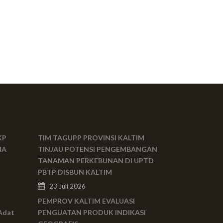
KP
TIM TAGUPP PROVINSI KALTIM
MA
TINJAU POTENSI PENGEMBANGAN
TANAMAN PERKEBUNAN DI UPTD
PBTP DISBUN KALTIM
23 Juli 2026
PEMPROV KALTIM EVALUASI
Adat
PENGUATAN PRODUK INDIKASI