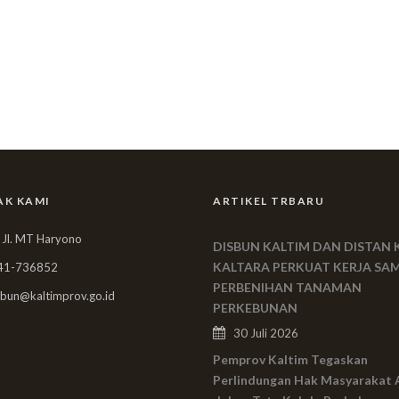
AK KAMI
ARTIKEL TRBARU
 Jl. MT Haryono
DISBUN KALTIM DAN DISTAN 
KALTARA PERKUAT KERJA SA
41-736852
PERBENIHAN TANAMAN
bun@kaltimprov.go.id
PERKEBUNAN
30 Juli 2026
Pemprov Kaltim Tegaskan
Perlindungan Hak Masyarakat 