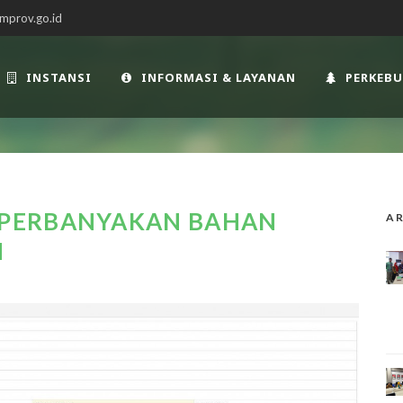
mprov.go.id
INSTANSI
INFORMASI & LAYANAN
PERKEB
PERBANYAKAN BAHAN
AR
N