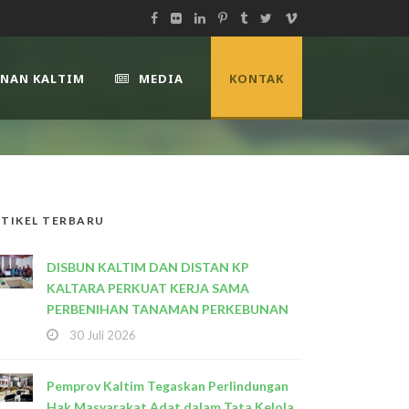
UNAN KALTIM
MEDIA
KONTAK
TIKEL TERBARU
DISBUN KALTIM DAN DISTAN KP
KALTARA PERKUAT KERJA SAMA
PERBENIHAN TANAMAN PERKEBUNAN
30 Juli 2026
Pemprov Kaltim Tegaskan Perlindungan
Hak Masyarakat Adat dalam Tata Kelola