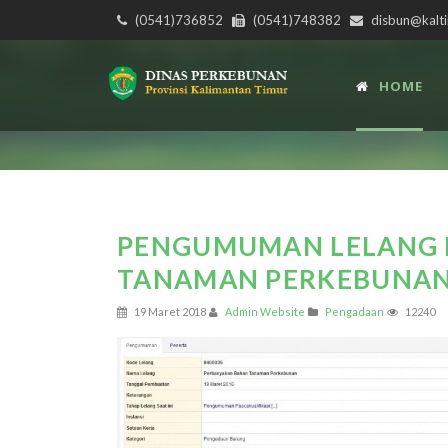
(0541)736852
(0541)748382
disbun@kalti
HOME
PENGUMUMAN LELANG 
TANAMAN PERKEBUNA
19 Maret 2018
Admin Website
Pengadaan
12240