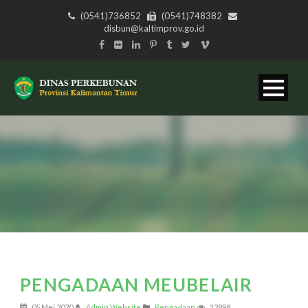
(0541)736852
(0541)748382
disbun@kaltimprov.go.id
PENGADAAN MEUBELAIR
05 Mei 2020
Admin Website
Pengadaan
12898