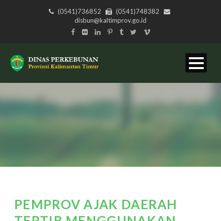
(0541)736852
(0541)748382
disbun@kaltimprov.go.id
PEMPROV AJAK DAERAH
TERTIB MENGGUNAKAN