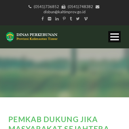
(0541)736852
(0541)748382
disbun@kaltimprov.go.id
PEMKAB DUKUNG JIKA
MASYARAKAT SEJAHTERA