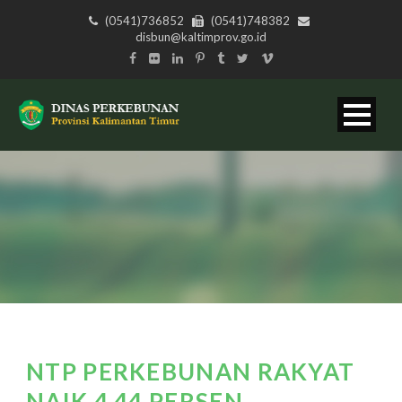
(0541)736852
(0541)748382
disbun@kaltimprov.go.id
NTP PERKEBUNAN RAKYAT
NAIK 4,44 PERSEN