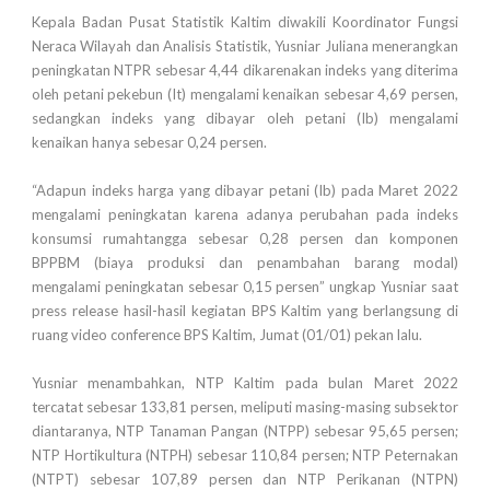
Kepala Badan Pusat Statistik Kaltim diwakili Koordinator Fungsi
Neraca Wilayah dan Analisis Statistik, Yusniar Juliana menerangkan
peningkatan NTPR sebesar 4,44 dikarenakan indeks yang diterima
oleh petani pekebun (It) mengalami kenaikan sebesar 4,69 persen,
sedangkan indeks yang dibayar oleh petani (Ib) mengalami
kenaikan hanya sebesar 0,24 persen.
“Adapun indeks harga yang dibayar petani (Ib) pada Maret 2022
mengalami peningkatan karena adanya perubahan pada indeks
konsumsi rumahtangga sebesar 0,28 persen dan komponen
BPPBM (biaya produksi dan penambahan barang modal)
mengalami peningkatan sebesar 0,15 persen” ungkap Yusniar saat
press release hasil-hasil kegiatan BPS Kaltim yang berlangsung di
ruang video conference BPS Kaltim, Jumat (01/01) pekan lalu.
Yusniar menambahkan, NTP Kaltim pada bulan Maret 2022
tercatat sebesar 133,81 persen, meliputi masing-masing subsektor
diantaranya, NTP Tanaman Pangan (NTPP) sebesar 95,65 persen;
NTP Hortikultura (NTPH) sebesar 110,84 persen; NTP Peternakan
(NTPT) sebesar 107,89 persen dan NTP Perikanan (NTPN)