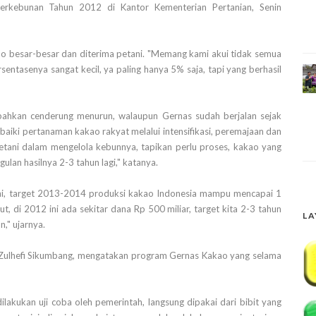
rkebunan Tahun 2012 di Kantor Kementerian Pertanian, Senin
kao besar-besar dan diterima petani. "Memang kami akui tidak semua
rsentasenya sangat kecil, ya paling hanya 5% saja, tapi yang berhasil
 bahkan cenderung menurun, walaupun Gernas sudah berjalan sejak
iki pertanaman kakao rakyat melalui intensifikasi, peremajaan dan
tani dalam mengelola kebunnya, tapikan perlu proses, kakao yang
gulan hasilnya 2-3 tahun lagi," katanya.
ni, target 2013-2014 produksi kakao Indonesia mampu mencapai 1
t, di 2012 ini ada sekitar dana Rp 500 miliar, target kita 2-3 tahun
LA
," ujarnya.
 Zulhefi Sikumbang, mengatakan program Gernas Kakao yang selama
lakukan uji coba oleh pemerintah, langsung dipakai dari bibit yang