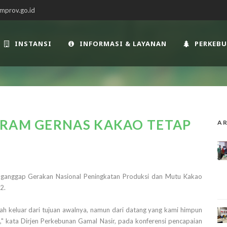
mprov.go.id
INSTANSI
INFORMASI & LAYANAN
PERKEB
GRAM GERNAS KAKAO TETAP
AR
enganggap Gerakan Nasional Peningkatan Produksi dan Mutu Kakao
2.
 keluar dari tujuan awalnya, namun dari datang yang kami himpun
" kata Dirjen Perkebunan Gamal Nasir, pada konferensi pencapaian