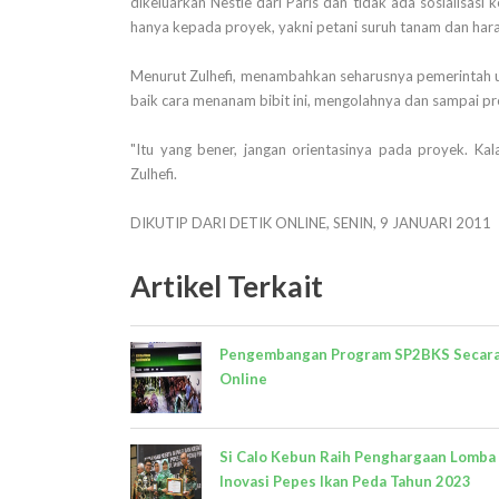
dikeluarkan Nestle dari Paris dan tidak ada sosialisasi 
hanya kepada proyek, yakni petani suruh tanam dan hara
Menurut Zulhefi, menambahkan seharusnya pemerintah uji 
baik cara menanam bibit ini, mengolahnya dan sampai pr
"Itu yang bener, jangan orientasinya pada proyek. Kala
Zulhefi.
DIKUTIP DARI DETIK ONLINE, SENIN, 9 JANUARI 2011
Artikel Terkait
Pengembangan Program SP2BKS Secar
Online
Si Calo Kebun Raih Penghargaan Lomba
Inovasi Pepes Ikan Peda Tahun 2023