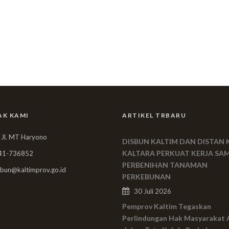
AK KAMI
ARTIKEL TRBARU
 Jl. MT Haryono
DISBUN KALTIM DAN DISTAN 
KALTARA PERKUAT KERJA SA
41-736852
PERBENIHAN TANAMAN
bun@kaltimprov.go.id
PERKEBUNAN
30 Juli 2026
Pemprov Kaltim Tegaskan
Perlindungan Hak Masyarakat 