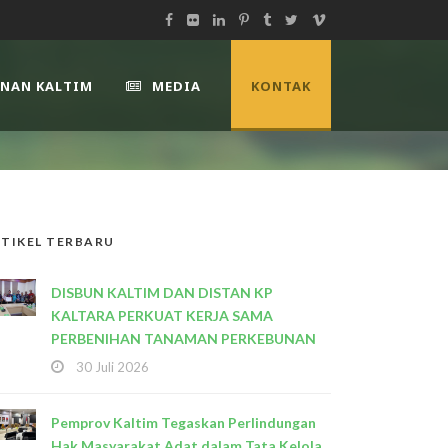
UNAN KALTIM
MEDIA
KONTAK
TIKEL TERBARU
DISBUN KALTIM DAN DISTAN KP
KALTARA PERKUAT KERJA SAMA
PERBENIHAN TANAMAN PERKEBUNAN
30 Juli 2026
Pemprov Kaltim Tegaskan Perlindungan
Hak Masyarakat Adat dalam Tata Kelola