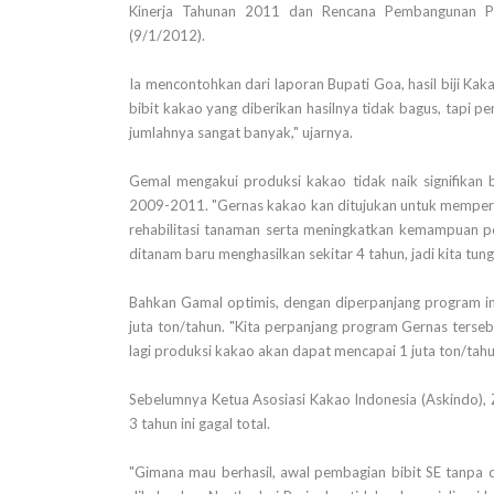
Kinerja Tahunan 2011 dan Rencana Pembangunan Pe
(9/1/2012).
Ia mencontohkan dari laporan Bupati Goa, hasil biji Ka
bibit kakao yang diberikan hasilnya tidak bagus, tapi pe
jumlahnya sangat banyak," ujarnya.
Gemal mengakui produksi kakao tidak naik signifikan
2009-2011. "Gernas kakao kan ditujukan untuk memperba
rehabilitasi tanaman serta meningkatkan kemampuan pe
ditanam baru menghasilkan sekitar 4 tahun, jadi kita tung
Bahkan Gamal optimis, dengan diperpanjang program i
juta ton/tahun. "Kita perpanjang program Gernas tersebu
lagi produksi kakao akan dapat mencapai 1 juta ton/tahun
Sebelumnya Ketua Asosiasi Kakao Indonesia (Askindo),
3 tahun ini gagal total.
"Gimana mau berhasil, awal pembagian bibit SE tanpa di