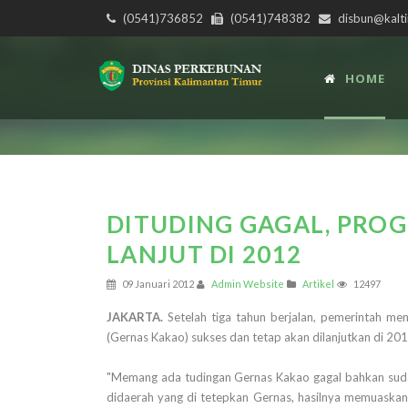
(0541)736852
(0541)748382
disbun@kalti
HOME
DITUDING GAGAL, PRO
LANJUT DI 2012
09 Januari 2012
Admin Website
Artikel
12497
JAKARTA.
Setelah tiga tahun berjalan, pemerintah m
(Gernas Kakao) sukses dan tetap akan dilanjutkan di 201
"Memang ada tudingan Gernas Kakao gagal bahkan sudah
didaerah yang di tetepkan Gernas, hasilnya memuaskan,