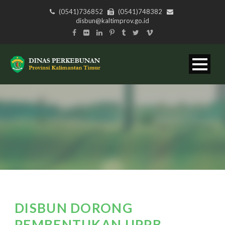
(0541)736852
(0541)748382
disbun@kaltimprov.go.id
DISBUN DORONG
PEMBENTUKAN UPPB