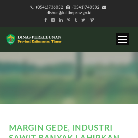
(0541)736852
(0541)748382
disbun@kaltimprov.go.id
MARGIN GEDE, INDUSTRI
SAWIT BANYAK LAHIRKAN