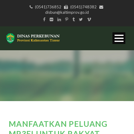
(0541)736852
(0541)748382
disbun@kaltimprov.go.id
MANFAATKAN PELUANG
MP3EI UNTUK RAKYAT