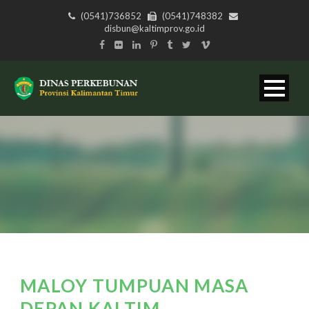
(0541)736852
(0541)748382
disbun@kaltimprov.go.id
MALOY TUMPUAN MASA
DEPAN KALTIM