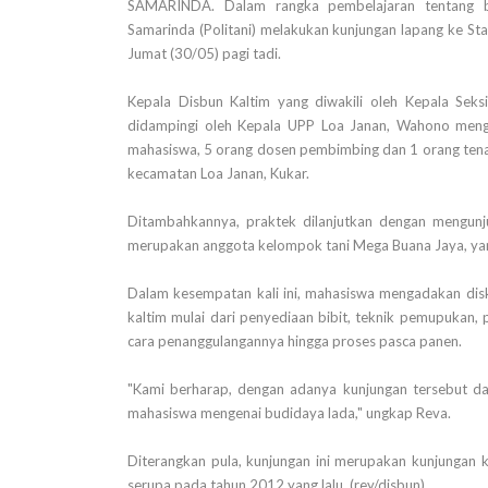
SAMARINDA. Dalam rangka pembelajaran tentang bu
Samarinda (Politani) melakukan kunjungan lapang ke St
Jumat (30/05) pagi tadi.
Kepala Disbun Kaltim yang diwakili oleh Kepala Sek
didampingi oleh Kepala UPP Loa Janan, Wahono menga
mahasiswa, 5 orang dosen pembimbing dan 1 orang tenag
kecamatan Loa Janan, Kukar.
Ditambahkannya, praktek dilanjutkan dengan mengunjun
merupakan anggota kelompok tani Mega Buana Jaya, yan
Dalam kesempatan kali ini, mahasiswa mengadakan dis
kaltim mulai dari penyediaan bibit, teknik pemupukan
cara penanggulangannya hingga proses pasca panen.
"Kami berharap, dengan adanya kunjungan tersebut 
mahasiswa mengenai budidaya lada," ungkap Reva.
Diterangkan pula, kunjungan ini merupakan kunjungan k
serupa pada tahun 2012 yang lalu. (rey/disbun)