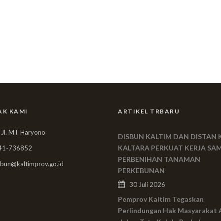
AK KAMI
ARTIKEL TRBARU
 Jl. MT Haryono
DISBUN KALTIM DAN DISTAN 
KALTARA PERKUAT KERJA SA
41-736852
PERBENIHAN TANAMAN
bun@kaltimprov.go.id
PERKEBUNAN
30 Juli 2026
Pemprov Kaltim Tegaskan
Perlindungan Hak Masyarakat 