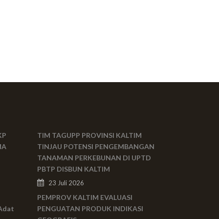
KP
TIM TAGUPP PROVINSI KALTIM
MA
TINJAU POTENSI PENGEMBANGAN
TANAMAN PERKEBUNAN DI UPTD
PBTP DISBUN KALTIM
23 Juli 2026
PEMPROV KALTIM EVALUASI
Adat
PENGUATAN PRODUK INDIKASI