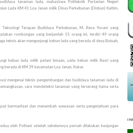
didaya tanaman lada, mahasiswa Politeknik Pertanian Negeri
asiun Lada KM 41 Loa Janan milik Dinas Perkebunan (Disbun) Kaltim,
si Teknologi Terapan Budidaya Perkebunan, M. Reva Yovani yang
takan rombongan yang berjumlah 55 orang ini, terdiri 49 orang
a teknis akan mengunjungi kebun lada yang berada di desa Batuah,
gi kebun lada milik petani binaan, yaitu kebun milik Basri yang
g berada di KM 39 kecamatan Loa Janan, Kukar.
kusi mengenai teknis pengembangan dan budidaya tanaman lada di
, pemangkasan, cara mendeteksi tanaman yang terserang hama serta
dapat bermanfaat dan menambah wawasan serta pengetahuan para
IN
edua oleh Politani setelah sebelumnya pernah dilakukan kunjungan