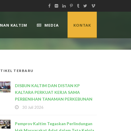
UNAN KALTIM
MEDIA
KONTAK
TIKEL TERBARU
DISBUN KALTIM DAN DISTAN KP
KALTARA PERKUAT KERJA SAMA
PERBENIHAN TANAMAN PERKEBUNAN
30 Juli 2026
Pemprov Kaltim Tegaskan Perlindungan
Hak Masyarakat Adat dalam Tata Kelola