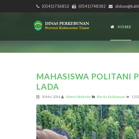
(0541)736852
(0541)748382
disbun@kalti
HOME
MAHASISWA POLITANI 
LADA
30 Mei 2014
Admin Website
Berita Kedinasan
1252