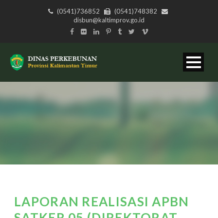
(0541)736852
(0541)748382
disbun@kaltimprov.go.id
LAPORAN REALISASI APBN
SATKER 05 (DIREKTORAT