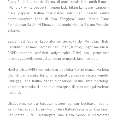
"Lada Putih kita sudah dikenal di dunia selain lada putih Bangka
(Munthok white pepper) maupun lada hitam Lampung (Lampung
black pepper). Kaltim merupakan salah satu daerah sentra
pembudidayaan Lada di Asia Tenggara," kata Kepala Dinas
Perkebunan Kaltim Hj Etnawati didampigi Kepala Bidang Produksi
Sukardi.
Sesuai hasil laporan Laboratorium Genetika dan Pemuliaan Balai
Penelitian Tanaman Rempah dan Obat (Balittro) Bogor melalui uji
RAPD (random amflified polymorphic DNA) atau penentuan
identitas genetik populasi tanaman termasuk tanaman lada.
Hasil analisis RAPD menunjukkan lada lokal Kaltim dengan varietas
Chunuk dari Bangka Balitung terdapat perbedaan secara genetik.
Sehingga, lada Kaltim dapat diobservasi sesuai sifat morfologi,
komponen produksi dan mutunya guna dilepas sebagai varietas
nasional.
Disebutkan, sentra terbesar pengembangan budidaya lada di
Kaltim terdapat di Dusun Mario Desa Batuah Kecamatan Loa Janan
Kabupaten Kutai Kartanegara dan Desa Semoi II Kecamatan