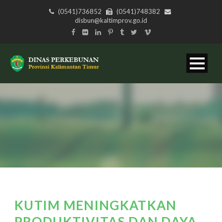
(0541)736852
(0541)748382
disbun@kaltimprov.go.id
KUTIM MENINGKATKAN
PRODUKTIVITAS DAN DAYA