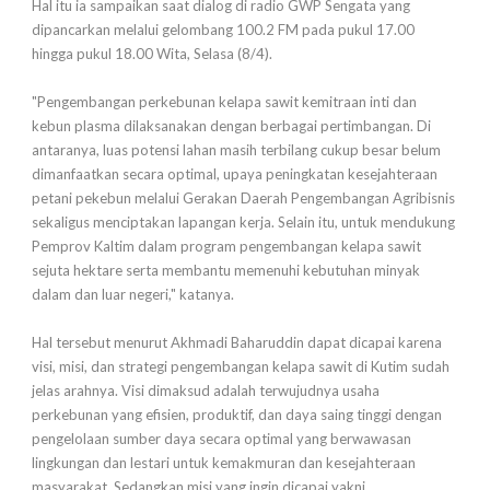
Hal itu ia sampaikan saat dialog di radio GWP Sengata yang
dipancarkan melalui gelombang 100.2 FM pada pukul 17.00
hingga pukul 18.00 Wita, Selasa (8/4).
"Pengembangan perkebunan kelapa sawit kemitraan inti dan
kebun plasma dilaksanakan dengan berbagai pertimbangan. Di
antaranya, luas potensi lahan masih terbilang cukup besar belum
dimanfaatkan secara optimal, upaya peningkatan kesejahteraan
petani pekebun melalui Gerakan Daerah Pengembangan Agribisnis
sekaligus menciptakan lapangan kerja. Selain itu, untuk mendukung
Pemprov Kaltim dalam program pengembangan kelapa sawit
sejuta hektare serta membantu memenuhi kebutuhan minyak
dalam dan luar negeri," katanya.
Hal tersebut menurut Akhmadi Baharuddin dapat dicapai karena
visi, misi, dan strategi pengembangan kelapa sawit di Kutim sudah
jelas arahnya. Visi dimaksud adalah terwujudnya usaha
perkebunan yang efisien, produktif, dan daya saing tinggi dengan
pengelolaan sumber daya secara optimal yang berwawasan
lingkungan dan lestari untuk kemakmuran dan kesejahteraan
masyarakat. Sedangkan misi yang ingin dicapai yakni