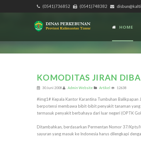
(0541)736852
(0541)748382
disbun@kalti
HOME
KOMODITAS JIRAN DIB
30 Juni 2008
Admin Website
Artikel
12638
#img1# Kepala Kantor Karantina Tumbuhan Balikpapan Jun
berpotensi membawa bibit-bibit penyakit tanaman yang be
termasuk penyakit berbahaya dari luar negeri (OPTK Gol 
Ditambahkan, berdasarkan Permentan Nomor 37/Kpts/H
sayuran yang masuk ke Indonesia harus dilengkapi dengan