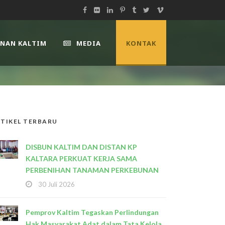
UNAN KALTIM
MEDIA
KONTAK
TIKEL TERBARU
DISBUN KALTIM DAN DISTAN KP
KALTARA PERKUAT KERJA SAMA
PERBENIHAN TANAMAN PERKEBUNAN
30 Juli 2026
Pemprov Kaltim Tegaskan Perlindungan
Hak Masyarakat Adat dalam Tata Kelola