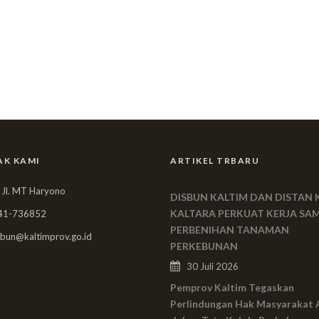
AK KAMI
ARTIKEL TRBARU
 Jl. MT Haryono
DISBUN KALTIM DAN DISTAN 
KALTARA PERKUAT KERJA SA
41-736852
PERBENIHAN TANAMAN
bun@kaltimprov.go.id
PERKEBUNAN
30 Juli 2026
Pemprov Kaltim Tegaskan
Perlindungan Hak Masyarakat 